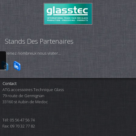
Stands Des Partenaires
Venez nombreux nous visiter...
Contact
ATG accessoires Technique Glass
79 route de Germignan
33160 st Aubin de Medoc
Tél: 05 56 47 56 74
Fax: 09 70 32 77 82