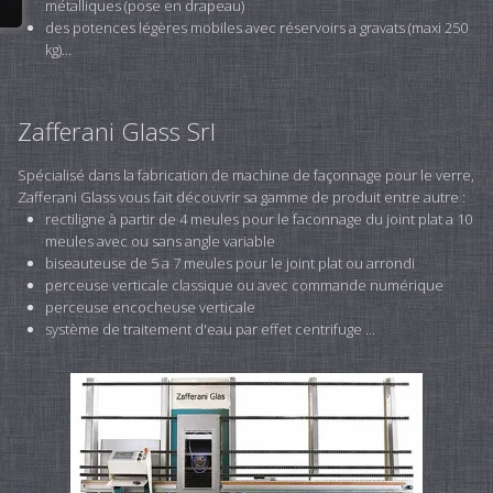
métalliques (pose en drapeau)
des potences légères mobiles avec réservoirs a gravats (maxi 250
kg)...
Zafferani Glass Srl
Spécialisé dans la fabrication de machine de façonnage pour le verre,
Zafferani Glass vous fait découvrir sa gamme de produit entre autre :
rectiligne à partir de 4 meules pour le faconnage du joint plat a 10
meules avec ou sans angle variable
biseauteuse de 5 a 7 meules pour le joint plat ou arrondi
perceuse verticale classique ou avec commande numérique
perceuse encocheuse verticale
système de traitement d'eau par effet centrifuge ...