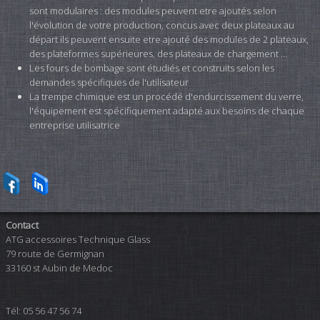
sont modulaires : des modules peuvent etre ajoutés selon
l'évolution de votre production, concus avec deux plateaux au
départ ils peuvent ensuite etre ajouté des modules de 2 plateaux,
des plateformes supérieures, des plateaux de chargement ...
Les fours de bombage sont étudiés et construits selon les
demandes spécifiques de l'utilisateur
La trempe chimique est un procédé d'endurcissement du verre,
l'équipement est spécifiquement adapté aux besoins de chaque
entreprise utilisatrice
Contact
ATG accessoires Technique Glass
79 route de Germignan
33160 st Aubin de Medoc
Tél: 05 56 47 56 74