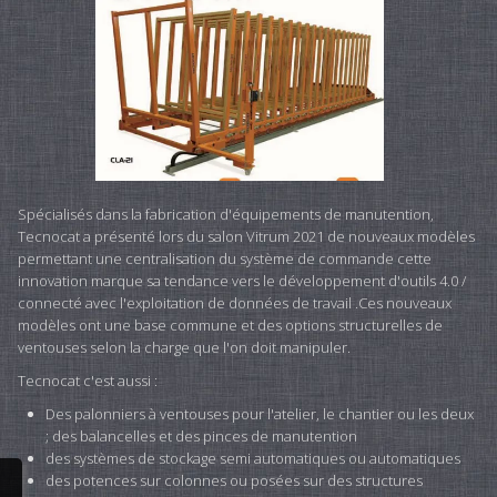
Spécialisés dans la fabrication d'équipements de manutention,
Tecnocat a présenté lors du salon Vitrum 2021 de nouveaux modèles
permettant une centralisation du système de commande cette
innovation marque sa tendance vers le développement d'outils 4.0 /
connecté avec l'exploitation de données de travail .Ces nouveaux
modèles ont une base commune et des options structurelles de
ventouses selon la charge que l'on doit manipuler.
Tecnocat c'est aussi :
Des palonniers à ventouses pour l'atelier, le chantier ou les deux
; des balancelles et des pinces de manutention
des systèmes de stockage semi automatiques ou automatiques
des potences sur colonnes ou posées sur des structures