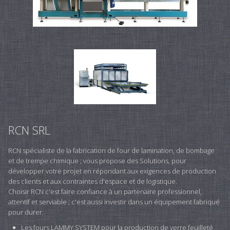
RCN SRL
RCN spécialiste de la fabrication de four de lamination, de bombage
et de trempe chimique ; vous propose des Solutions, pour
développer votre projet en répondant aux exigences de production
des clients et aux contraintes d'espace et de logistique.
Choisir RCN c'est faire confiance à un partenaire professionnel,
attentif et serviable ; c'est aussi investir dans un équipement fabriqué
pour durer.
Les fours LAMMY SYSTEM pour la production de verre feuilleté